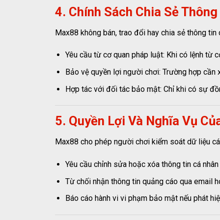
4. Chính Sách Chia Sẻ Thông
Max88 không bán, trao đổi hay chia sẻ thông tin 
Yêu cầu từ cơ quan pháp luật: Khi có lệnh từ
Bảo vệ quyền lợi người chơi: Trường hợp cần x
Hợp tác với đối tác bảo mật: Chỉ khi có sự đ
5. Quyền Lợi Và Nghĩa Vụ Củ
Max88 cho phép người chơi kiểm soát dữ liệu cá
Yêu cầu chỉnh sửa hoặc xóa thông tin cá nhân
Từ chối nhận thông tin quảng cáo qua email ho
Báo cáo hành vi vi phạm bảo mật nếu phát hiệ