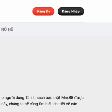
Đăng Ký
Đăng Nhập
NỔ HŨ
a cho người dùng. Chính sách bảo mật Max88 được
ày, chúng ta sẽ cùng tìm hiểu chi tiết về các