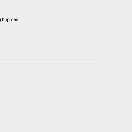
g hợp sau: