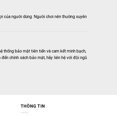
ợi của người dùng. Người chơi nên thường xuyên
ệ thống bảo mật tiên tiến và cam kết minh bạch,
 đến chính sách bảo mật, hãy liên hệ với đội ngũ
THÔNG TIN