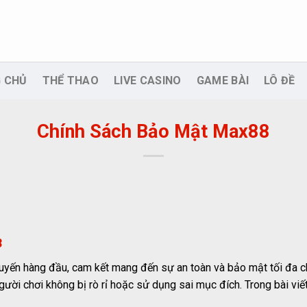
 CHỦ
THỂ THAO
LIVE CASINO
GAME BÀI
LÔ ĐỀ
Chính Sách Bảo Mật Max88
8
c tuyến hàng đầu, cam kết mang đến sự an toàn và bảo mật tối đ
i chơi không bị rò rỉ hoặc sử dụng sai mục đích. Trong bài viết n