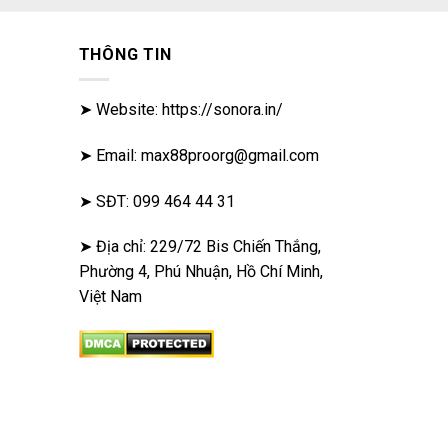
THÔNG TIN
➤ Website: https://sonora.in/
➤ Email:
max88proorg@gmail.com
➤ SĐT: 099 464 44 31
➤ Địa chỉ: 229/72 Bis Chiến Thắng,
Phường 4, Phú Nhuận, Hồ Chí Minh,
Việt Nam