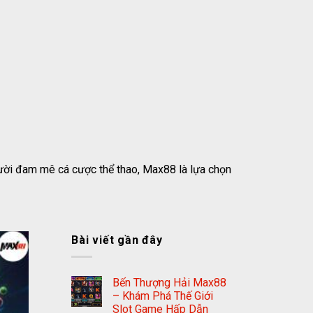
ười đam mê cá cược thể thao, Max88 là lựa chọn
Bài viết gần đây
Bến Thượng Hải Max88
– Khám Phá Thế Giới
Slot Game Hấp Dẫn