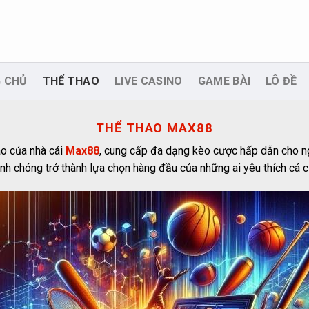
 CHỦ
THỂ THAO
LIVE CASINO
GAME BÀI
LÔ ĐỀ
THỂ THAO MAX88
ao của nhà cái
Max88
, cung cấp đa dạng kèo cược hấp dẫn cho ngư
nh chóng trở thành lựa chọn hàng đầu của những ai yêu thích cá c