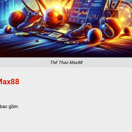
Thể Thao Max88
 Max88
 bao gồm: