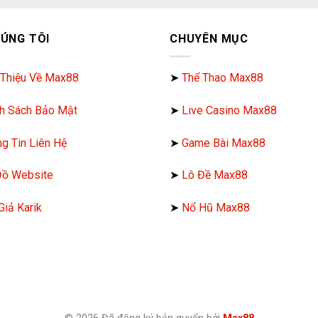
HÚNG TÔI
CHUYÊN MỤC
 Thiệu Về Max88
➤
Thể Thao Max88
h Sách Bảo Mật
➤
Live Casino Max88
g Tin Liên Hệ
➤
Game Bài Max88
Đồ Website
➤
Lô Đề Max88
Giả Karik
➤
Nổ Hũ Max88