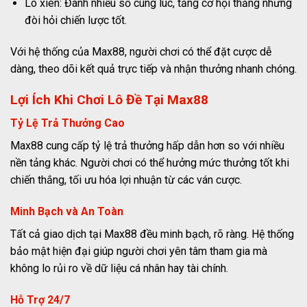
Lô xiên: Đánh nhiều số cùng lúc, tăng cơ hội thắng nhưng
đòi hỏi chiến lược tốt.
Với hệ thống của Max88, người chơi có thể đặt cược dễ
dàng, theo dõi kết quả trực tiếp và nhận thưởng nhanh chóng.
Lợi Ích Khi Chơi Lô Đề Tại Max88
Tỷ Lệ Trả Thưởng Cao
Max88 cung cấp tỷ lệ trả thưởng hấp dẫn hơn so với nhiều
nền tảng khác. Người chơi có thể hưởng mức thưởng tốt khi
chiến thắng, tối ưu hóa lợi nhuận từ các ván cược.
Minh Bạch và An Toàn
Tất cả giao dịch tại Max88 đều minh bạch, rõ ràng. Hệ thống
bảo mật hiện đại giúp người chơi yên tâm tham gia mà
không lo rủi ro về dữ liệu cá nhân hay tài chính.
Hỗ Trợ 24/7