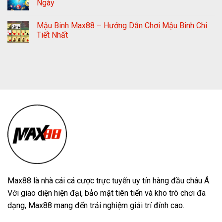
Ngày
Mậu Binh Max88 – Hướng Dẫn Chơi Mậu Binh Chi
Tiết Nhất
Max88 là nhà cái cá cược trực tuyến uy tín hàng đầu châu Á.
Với giao diện hiện đại, bảo mật tiên tiến và kho trò chơi đa
dạng, Max88 mang đến trải nghiệm giải trí đỉnh cao.