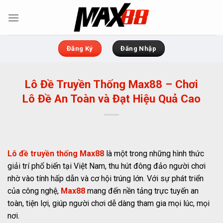
Chuyển
đến
nội
dung
Đăng Ký
Đăng Nhập
Lô Đề Truyền Thống Max88 – Chơi
Lô Đề An Toàn và Đạt Hiệu Quả Cao
Lô đề truyền thống Max88
là một trong những hình thức
giải trí phổ biến tại Việt Nam, thu hút đông đảo người chơi
nhờ vào tính hấp dẫn và cơ hội trúng lớn. Với sự phát triển
của công nghệ,
Max88
mang đến nền tảng trực tuyến an
toàn, tiện lợi, giúp người chơi dễ dàng tham gia mọi lúc, mọi
nơi.