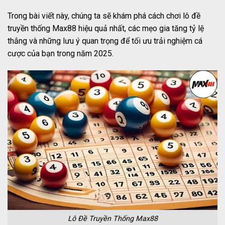
Trong bài viết này, chúng ta sẽ khám phá cách chơi lô đề
truyền thống Max88 hiệu quả nhất, các mẹo gia tăng tỷ lệ
thắng và những lưu ý quan trọng để tối ưu trải nghiệm cá
cược của bạn trong năm 2025.
Lô Đề Truyền Thống Max88