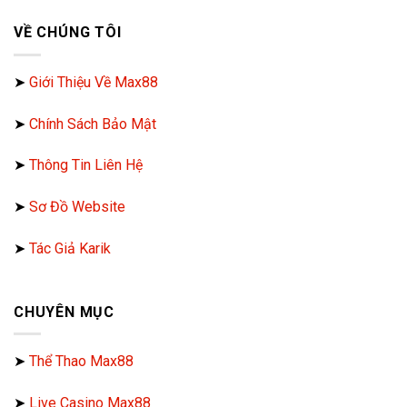
VỀ CHÚNG TÔI
➤
Giới Thiệu Về Max88
➤
Chính Sách Bảo Mật
➤
Thông Tin Liên Hệ
➤
Sơ Đồ Website
➤
Tác Giả Karik
CHUYÊN MỤC
➤
Thể Thao Max88
➤
Live Casino Max88