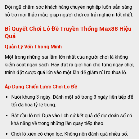
Đội ngũ chăm sóc khách hàng chuyên nghiệp luôn sẵn sàng
hỗ trợ mọi thắc mắc, giúp người chơi có trải nghiệm tốt nhất.
Bí Quyết Chơi Lô Đề Truyền Thống Max88 Hiệu
Quả
Quản Lý Vốn Thông Minh
Một trong những sai lầm lớn nhất của người chơi là không
kiểm soát ngân sách. Hãy đặt ra giới hạn cho từng ngày chơi,
tránh đặt cược quá lớn vào một lần để giảm rủi ro thua lỗ.
Áp Dụng Chiến Lược Chơi Lô Đề
Nuôi khung 3 ngày: Đánh một số trong 3 ngày liên tiếp để
tối đa hóa tỷ lệ trúng.
Bắt cầu lô rơi: Dựa vào lịch sử kết quả để dự đoán số có
khả năng về trong những lần quay tiếp theo.
Chơi lô xiên có chọn lọc: Không nên đánh quá nhiều số,