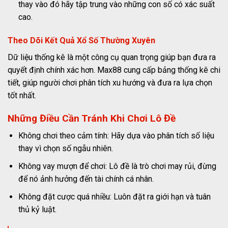
thay vào đó hãy tập trung vào những con số có xác suất
cao.
Theo Dõi Kết Quả Xổ Số Thường Xuyên
Dữ liệu thống kê là một công cụ quan trọng giúp bạn đưa ra
quyết định chính xác hơn. Max88 cung cấp bảng thống kê chi
tiết, giúp người chơi phân tích xu hướng và đưa ra lựa chọn
tốt nhất.
Những Điều Cần Tránh Khi Chơi Lô Đề
Không chơi theo cảm tính: Hãy dựa vào phân tích số liệu
thay vì chọn số ngẫu nhiên.
Không vay mượn để chơi: Lô đề là trò chơi may rủi, đừng
để nó ảnh hưởng đến tài chính cá nhân.
Không đặt cược quá nhiều: Luôn đặt ra giới hạn và tuân
thủ kỷ luật.