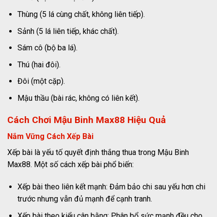
Thùng (5 lá cùng chất, không liên tiếp).
Sảnh (5 lá liên tiếp, khác chất).
Sám cô (bộ ba lá).
Thú (hai đôi).
Đôi (một cặp).
Mậu thầu (bài rác, không có liên kết).
Cách Chơi Mậu Binh Max88 Hiệu Quả
Nắm Vững Cách Xếp Bài
Xếp bài là yếu tố quyết định thắng thua trong Mậu Binh
Max88. Một số cách xếp bài phổ biến:
Xếp bài theo liên kết mạnh: Đảm bảo chi sau yếu hơn chi
trước nhưng vẫn đủ mạnh để cạnh tranh.
Xếp bài theo kiểu cân bằng: Phân bổ sức mạnh đều cho