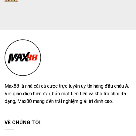
Max88 là nhà cái cá cược trực tuyến uy tín hàng đầu châu Á.
Với giao diện hiện đại, bảo mật tiên tiến và kho trò chơi đa
dạng, Max88 mang đến trải nghiệm giải trí đỉnh cao.
VỀ CHÚNG TÔI