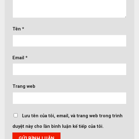
Tên
*
Email
*
Trang web
Lưu tên của tôi, email, và trang web trong trình
duyệt này cho lần bình luận kế tiếp của tôi.